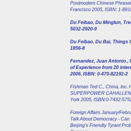
Postmodern Chinese Phrasebo
Francisco 2005, ISBN: 1-891
Du Feibao, Du Minglun, Trea
5032-2920-9
Du Feibao, Du Bai, Things C
1856-8
Fernandez, Juan Antonio.,
of Experience from 20 inte
2006, ISBN: 0-470-82192-2
Fishman Ted C., China, I
SUPERPOWER CAHALLENG
York 2005, ISBN:0-7432-575
Foreign Affairs January/Feb
Talk About Democracy - Can
Beijing’s Friendly Tyrant P