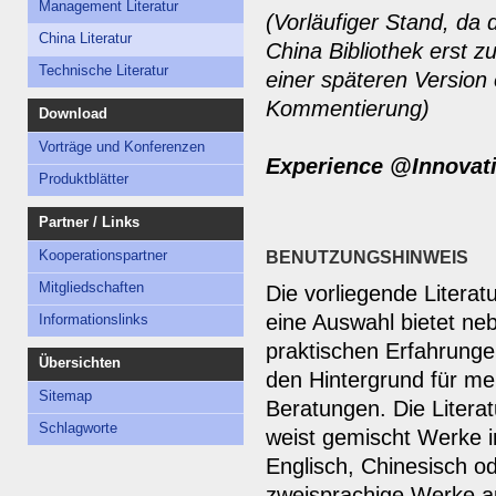
Management Literatur
(Vorläufiger Stand, da 
China Literatur
China Bibliothek erst z
Technische Literatur
einer späteren Version 
Kommentierung)
Download
Vorträge und Konferenzen
Experience @Innovat
Produktblätter
Partner / Links
Kooperationspartner
BENUTZUNGSHINWEIS
Mitgliedschaften
Die vorliegende Literatur
eine Auswahl bietet ne
Informationslinks
praktischen Erfahrunge
Übersichten
den Hintergrund für me
Sitemap
Beratungen. Die Litera
Schlagworte
weist gemischt Werke i
Englisch, Chinesisch o
zweisprachige Werke a