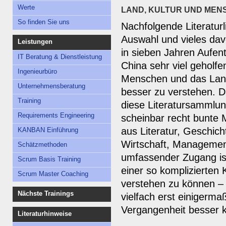
Werte
LAND, KULTUR UND MEN
So finden Sie uns
Nachfolgende Literaturli
Auswahl und vieles dav
Leistungen
in sieben Jahren Aufent
IT Beratung & Dienstleistung
China sehr viel geholfen
Ingenieurbüro
Menschen und das Lan
Unternehmensberatung
besser zu verstehen. D
Training
diese Literatursammlun
Requirements Engineering
scheinbar recht bunte
aus Literatur, Geschich
KANBAN Einführung
Wirtschaft, Management,
Schätzmethoden
umfassender Zugang i
Scrum Basis Training
einer so komplizierten 
Scrum Master Coaching
verstehen zu können –
Nächste Trainings
vielfach erst einigerma
Vergangenheit besser 
Literaturhinweise