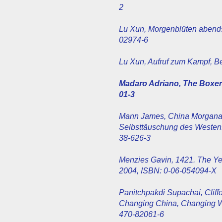
2
Lu Xun, Morgenblüten abends 
02974-6
Lu Xun, Aufruf zum Kampf, B
Madaro Adriano, The Boxer R
01-3
Mann James, China Morgana.
Selbsttäuschung des Westens.
38-626-3
Menzies Gavin, 1421. The Y
2004, ISBN: 0-06-054094-X
Panitchpakdi Supachai, Cli
Changing China, Changing Wo
470-82061-6