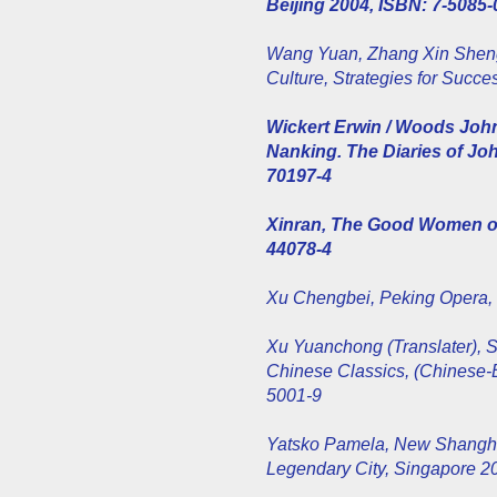
Beijing 2004, ISBN: 7-5085-
Wang Yuan, Zhang Xin Sheng
Culture, Strategies for Succ
Wickert Erwin / Woods Joh
Nanking. The Diaries of Jo
70197-4
Xinran, The Good Women of
44078-4
Xu Chengbei, Peking Opera, 
Xu Yuanchong (Translater), Se
Chinese Classics, (Chinese-
5001-9
Yatsko Pamela, New Shanghai
Legendary City, Singapore 2