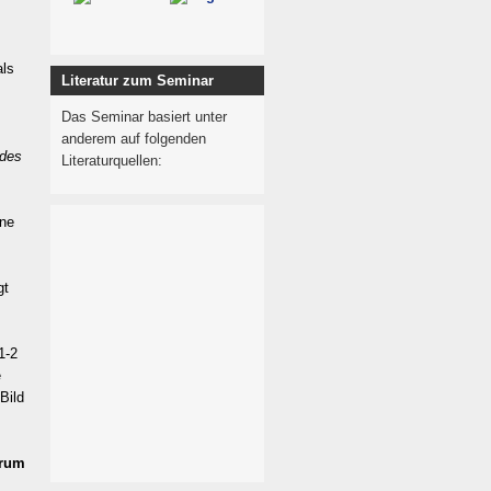
als
Literatur zum Seminar
Das Seminar basiert unter
anderem auf folgenden
 des
Literaturquellen:
ine
gt
1-2
e
Bild
crum