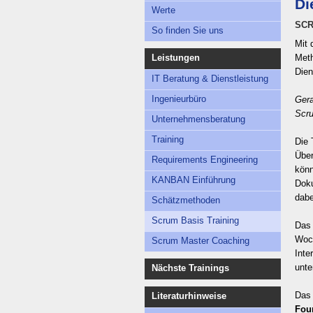
Di
Werte
SCR
So finden Sie uns
Mit 
Leistungen
Meth
Dien
IT Beratung & Dienstleistung
Ingenieurbüro
Gera
Scru
Unternehmensberatung
Training
Die 
Über
Requirements Engineering
könn
KANBAN Einführung
Doku
dabe
Schätzmethoden
Scrum Basis Training
Das 
Woch
Scrum Master Coaching
Inte
unte
Nächste Trainings
Das 
Literaturhinweise
Fou