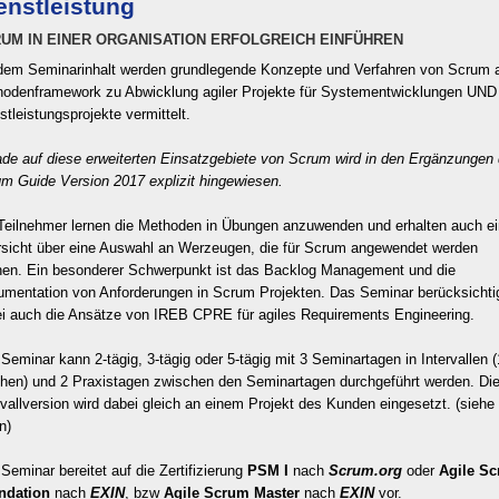
enstleistung
UM IN EINER ORGANISATION ERFOLGREICH EINFÜHREN
dem Seminarinhalt werden grundlegende Konzepte und Verfahren von Scrum 
odenframework zu Abwicklung agiler Projekte für Systementwicklungen UND
stleistungsprojekte vermittelt.
de auf diese erweiterten Einsatzgebiete von Scrum wird in den Ergänzungen
m Guide Version 2017 explizit hingewiesen.
Teilnehmer lernen die Methoden in Übungen anzuwenden und erhalten auch e
sicht über eine Auswahl an Werzeugen, die für Scrum angewendet werden
en. Ein besonderer Schwerpunkt ist das Backlog Management und die
mentation von Anforderungen in Scrum Projekten. Das Seminar berücksichti
i auch die Ansätze von IREB CPRE für agiles Requirements Engineering.
Seminar kann 2-tägig, 3-tägig oder 5-tägig mit 3 Seminartagen in Intervallen (
en) und 2 Praxistagen zwischen den Seminartagen durchgeführt werden. Di
rvallversion wird dabei gleich an einem Projekt des Kunden eingesetzt. (siehe 
n)
Seminar bereitet auf die Zertifizierung
PSM I
nach
Scrum.org
oder
Agile S
ndation
nach
EXIN
, bzw
Agile Scrum Master
nach
EXIN
vor.