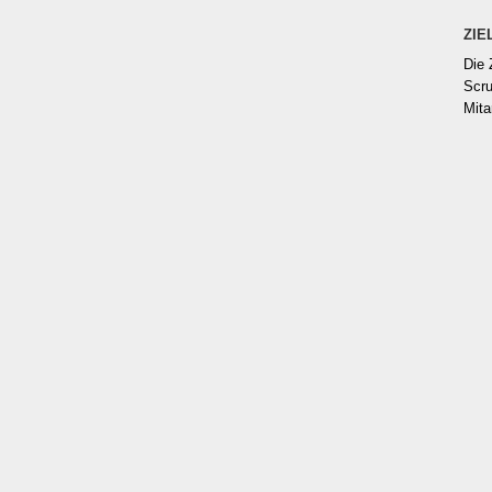
ZIE
Die 
Scru
Mita